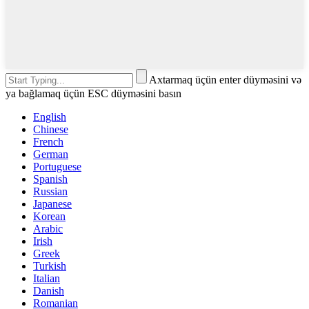
Axtarmaq üçün enter düyməsini və
ya bağlamaq üçün ESC düyməsini basın
English
Chinese
French
German
Portuguese
Spanish
Russian
Japanese
Korean
Arabic
Irish
Greek
Turkish
Italian
Danish
Romanian