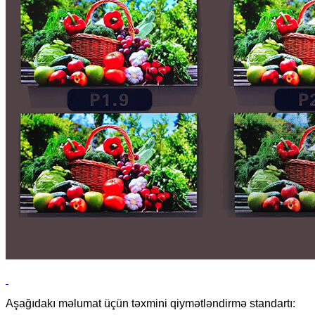
Aşağıdakı məlumat üçün təxmini qiymətləndirmə standartı: