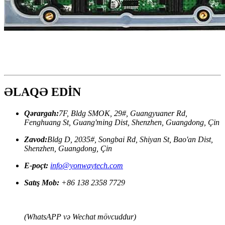
ƏLAQƏ EDİN
Qərargah:
7F, Bldg SMOK, 29#, Guangyuaner Rd,
Fenghuang St, Guang'ming Dist, Shenzhen, Guangdong, Çin
Zavod:
Bldg D, 2035#, Songbai Rd, Shiyan St, Bao'an Dist,
Shenzhen, Guangdong, Çin
E-poçt:
info@yonwaytech.com
Satış Mob:
+86 138 2358 7729
(WhatsAPP və Wechat mövcuddur)