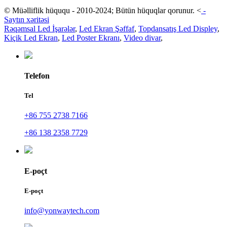
© Müəlliflik hüququ - 2010-2024; Bütün hüquqlar qorunur.
<
-
Saytın xəritəsi
Rəqəmsal Led İşarələr
,
Led Ekran Şəffaf
,
Topdansatış Led Displey
,
Kiçik Led Ekran
,
Led Poster Ekranı
,
Video divar
,
Telefon
Tel
+86 755 2738 7166
+86 138 2358 7729
E-poçt
E-poçt
info@yonwaytech.com