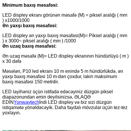
Minimum baxış məsafəsi:
LED displey ekranı görünən məsafə (M) = piksel aralığı ( mm
) x1000/1000
Ən yaxşı baxış məsafəsi:
LED displey ən yaxşı baxış məsafəsi(M)= Piksel aralığı ( mm
) x 3000~ piksel aralığı ( mm ) /1000
Ən uzaq baxış məsafəsi:
Ən uzaq məsafə (M)= LED displey ekranının hündürlüyü ( m )
x 30 dəfə
Məsələn, P10 led ekranı 10 m enində 5 m hündürlükdə, ən
yaxşı baxış məsafəsi 10 m-dən çoxdur, lakin maksimum
baxış məsafəsi 150 metrdir.
LED layihəniz üçün istifadə edəcəyiniz düzgün piksel
diapazonundan əmin deyilsinizsə, ƏLAQƏ
EDİN
Yonwaytech
İndi LED displey və biz sizi düzgün
istiqamətə yönəldəcəyik. Daha faydalı mövzular üçün tez-tez
yoxlayın.