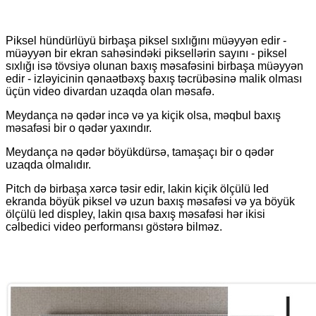
Piksel hündürlüyü birbaşa piksel sıxlığını müəyyən edir -
müəyyən bir ekran sahəsindəki piksellərin sayını - piksel
sıxlığı isə tövsiyə olunan baxış məsafəsini birbaşa müəyyən
edir - izləyicinin qənaətbəxş baxış təcrübəsinə malik olması
üçün video divardan uzaqda olan məsafə.
Meydança nə qədər incə və ya kiçik olsa, məqbul baxış
məsafəsi bir o qədər yaxındır.
Meydança nə qədər böyükdürsə, tamaşaçı bir o qədər
uzaqda olmalıdır.
Pitch də birbaşa xərcə təsir edir, lakin kiçik ölçülü led
ekranda böyük piksel və uzun baxış məsafəsi və ya böyük
ölçülü led displey, lakin qısa baxış məsafəsi hər ikisi
cəlbedici video performansı göstərə bilməz.