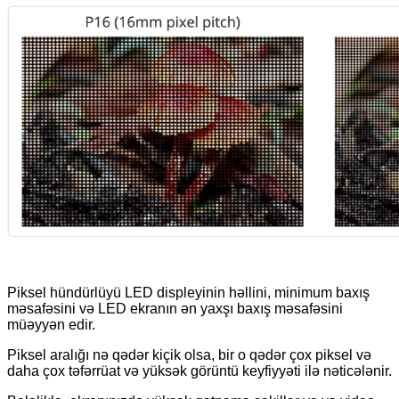
Piksel hündürlüyü LED displeyinin həllini, minimum baxış
məsafəsini və LED ekranın ən yaxşı baxış məsafəsini
müəyyən edir.
Piksel aralığı nə qədər kiçik olsa, bir o qədər çox piksel və
daha çox təfərrüat və yüksək görüntü keyfiyyəti ilə nəticələnir.