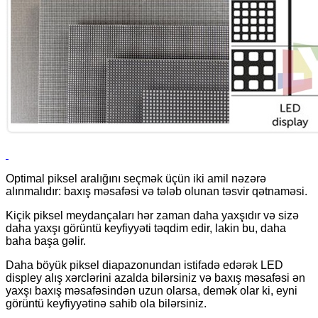
Optimal piksel aralığını seçmək üçün iki amil nəzərə
alınmalıdır: baxış məsafəsi və tələb olunan təsvir qətnaməsi.
Kiçik piksel meydançaları hər zaman daha yaxşıdır və sizə
daha yaxşı görüntü keyfiyyəti təqdim edir, lakin bu, daha
baha başa gəlir.
Daha böyük piksel diapazonundan istifadə edərək LED
displey alış xərclərini azalda bilərsiniz və baxış məsafəsi ən
yaxşı baxış məsafəsindən uzun olarsa, demək olar ki, eyni
görüntü keyfiyyətinə sahib ola bilərsiniz.