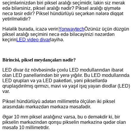
seçimlərinizdən biri piksel aralığı seçimidir, lakin siz merak
edə bilərsiniz, piksel aralığı nədir? Piksel aralığı qiymətə
necə təsir edir? Piksel hündürlüyü seçərkən nələrə diqqət
yetirilməlidir?
Hələlik burada, icazə verin
Yonwaytech
Özünüz üçün düzgün
piksel aralığı seçimini necə edə biləcəyinizi nəzərdən
keçirin
LED video divar
layihə.
Birincisi, piksel meydançaları nədir?
LED divar öz növbəsində çoxlu LED modullarından ibarət
olan LED panellərindən bir yerə yığılır. Bu LED modullarında
LED qrupları və ya LED paketləri, yəni piksellərdə
qruplaşdırılmış qırmızı, mavi və yaşıl işıq yayan diodlar (LED)
var.
Piksel hündürlüyü adətən millimetrlə ölçülən iki piksel
arasındakı mərkəzdən mərkəzə məsafədir.
Əgər 10 mm piksel aralığınız varsa, bu o deməkdir ki, bir
pikselin mərkəzindən qonşu pikselin mərkəzinə qədər olan
məsafə 10 millimetrdir.