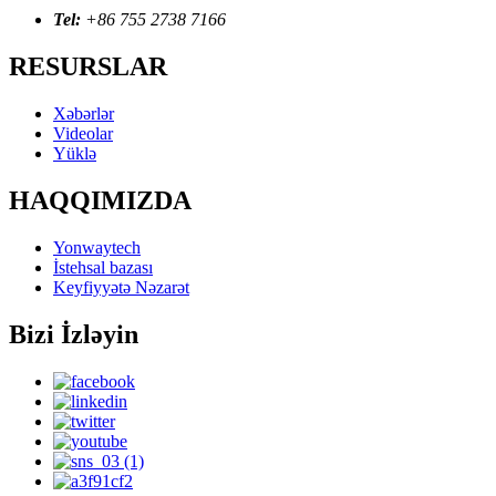
Tel:
+86 755 2738 7166
RESURSLAR
Xəbərlər
Videolar
Yüklə
HAQQIMIZDA
Yonwaytech
İstehsal bazası
Keyfiyyətə Nəzarət
Bizi İzləyin