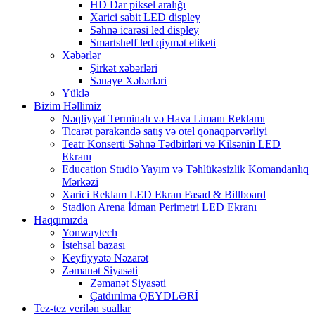
HD Dar piksel aralığı
Xarici sabit LED displey
Səhnə icarəsi led displey
Smartshelf led qiymət etiketi
Xəbərlər
Şirkət xəbərləri
Sənaye Xəbərləri
Yüklə
Bizim Həllimiz
Nəqliyyat Terminalı və Hava Limanı Reklamı
Ticarət pərakəndə satış və otel qonaqpərvərliyi
Teatr Konserti Səhnə Tədbirləri və Kilsənin LED
Ekranı
Education Studio Yayım və Təhlükəsizlik Komandanlıq
Mərkəzi
Xarici Reklam LED Ekran Fasad & Billboard
Stadion Arena İdman Perimetri LED Ekranı
Haqqımızda
Yonwaytech
İstehsal bazası
Keyfiyyətə Nəzarət
Zəmanət Siyasəti
Zəmanət Siyasəti
Çatdırılma QEYDLƏRİ
Tez-tez verilən suallar