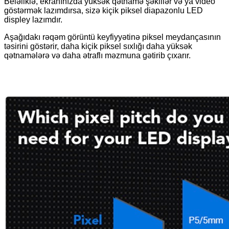
Beləliklə, ekranınızda yüksək qətnamə şəkillər və ya video
göstərmək lazımdırsa, sizə kiçik piksel diapazonlu LED
displey lazımdır.
Aşağıdakı rəqəm görüntü keyfiyyətinə piksel meydançasının
təsirini göstərir, daha kiçik piksel sıxlığı daha yüksək
qətnamələrə və daha ətraflı məzmuna gətirib çıxarır.