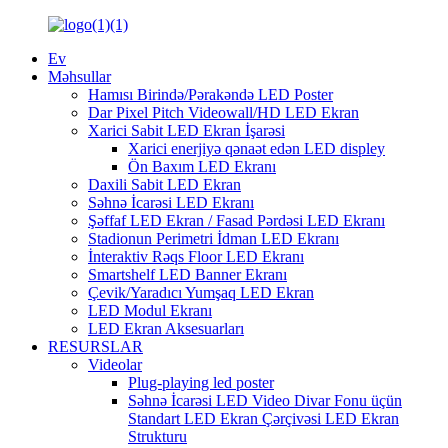
Ev
Məhsullar
Hamısı Birində/Pərakəndə LED Poster
Dar Pixel Pitch Videowall/HD LED Ekran
Xarici Sabit LED Ekran İşarəsi
Xarici enerjiyə qənaət edən LED displey
Ön Baxım LED Ekranı
Daxili Sabit LED Ekran
Səhnə İcarəsi LED Ekranı
Şəffaf LED Ekran / Fasad Pərdəsi LED Ekranı
Stadionun Perimetri İdman LED Ekranı
İnteraktiv Rəqs Floor LED Ekranı
Smartshelf LED Banner Ekranı
Çevik/Yaradıcı Yumşaq LED Ekran
LED Modul Ekranı
LED Ekran Aksesuarları
RESURSLAR
Videolar
Plug-playing led poster
Səhnə İcarəsi LED Video Divar Fonu üçün
Standart LED Ekran Çərçivəsi LED Ekran
Strukturu