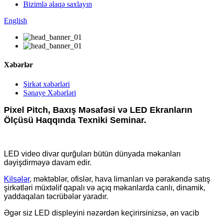
Bizimlə əlaqə saxlayın
English
Xəbərlər
Şirkət xəbərləri
Sənaye Xəbərləri
Pixel Pitch, Baxış Məsafəsi və LED Ekranların
Ölçüsü Haqqında Texniki Seminar.
LED video divar qurğuları bütün dünyada məkanları
dəyişdirməyə davam edir.
Kilsələr
, məktəblər, ofislər, hava limanları və pərakəndə satış
şirkətləri müxtəlif qapalı və açıq məkanlarda canlı, dinamik,
yaddaqalan təcrübələr yaradır.
Əgər siz LED displeyini nəzərdən keçirirsinizsə, ən vacib