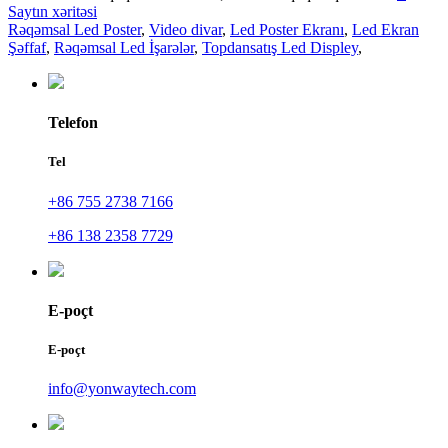
Saytın xəritəsi
Rəqəmsal Led Poster
,
Video divar
,
Led Poster Ekranı
,
Led Ekran
Şəffaf
,
Rəqəmsal Led İşarələr
,
Topdansatış Led Displey
,
Telefon
Tel
+86 755 2738 7166
+86 138 2358 7729
E-poçt
E-poçt
info@yonwaytech.com