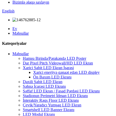
Bizimlə əlaqə saxlayın
English
Ev
Məhsullar
Kateqoriyalar
Məhsullar
Hamısı Birində/Pərakəndə LED Poster
Dar Pixel Pitch Videowall/HD LED Ekran
Xarici Sabit LED Ekran İşarəsi
Xarici enerjiyə qənaət edən LED displey
Ön Baxım LED Ekranı
Daxili Sabit LED Ekran
Səhnə İcarəsi LED Ekranı
Şəffaf LED Ekran / Fasad Pərdəsi LED Ekranı
Stadionun Perimetri İdman LED Ekranı
İnteraktiv Rəqs Floor LED Ekranı
Çevik/Yaradıcı Yumşaq LED Ekran
Smartshelf LED Banner Ekranı
LED Modul Ekranı