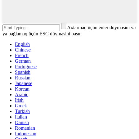
Axtarmaq üçün enter düyməsini və
ya bağlamaq üçün ESC düyməsini basın
English
Chinese
French
German
Portuguese
Spanish
Russian
Japanese
Korean
Arabic
Irish
Greek
Turkish
Italian
Danish
Romanian
Indonesian