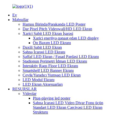
Ev
Məhsullar
Hamısı Birində/Pərakəndə LED Poster
Dar Pixel Pitch Videowall/HD LED Ekran
Xarici Sabit LED Ekran İşarəsi
Xarici enerjiyə qənaət edən LED displey
Ön Baxım LED Ekranı
Daxili Sabit LED Ekran
Səhnə İcarəsi LED Ekranı
Şəffaf LED Ekran / Fasad Pərdəsi LED Ekranı
Stadionun Perimetri İdman LED Ekranı
İnteraktiv Rəqs Floor LED Ekranı
Smartshelf LED Banner Ekranı
Çevik/Yaradıcı Yumşaq LED Ekran
LED Modul Ekranı
LED Ekran Aksesuarları
RESURSLAR
Videolar
Plug-playing led poster
Səhnə İcarəsi LED Video Divar Fonu üçün
Standart LED Ekran Çərçivəsi LED Ekran
Strukturu