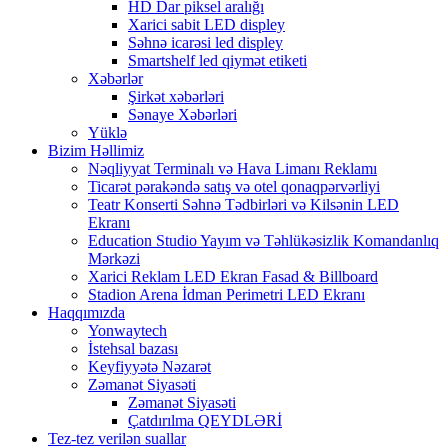
HD Dar piksel aralığı
Xarici sabit LED displey
Səhnə icarəsi led displey
Smartshelf led qiymət etiketi
Xəbərlər
Şirkət xəbərləri
Sənaye Xəbərləri
Yüklə
Bizim Həllimiz
Nəqliyyat Terminalı və Hava Limanı Reklamı
Ticarət pərakəndə satış və otel qonaqpərvərliyi
Teatr Konserti Səhnə Tədbirləri və Kilsənin LED
Ekranı
Education Studio Yayım və Təhlükəsizlik Komandanlıq
Mərkəzi
Xarici Reklam LED Ekran Fasad & Billboard
Stadion Arena İdman Perimetri LED Ekranı
Haqqımızda
Yonwaytech
İstehsal bazası
Keyfiyyətə Nəzarət
Zəmanət Siyasəti
Zəmanət Siyasəti
Çatdırılma QEYDLƏRİ
Tez-tez verilən suallar