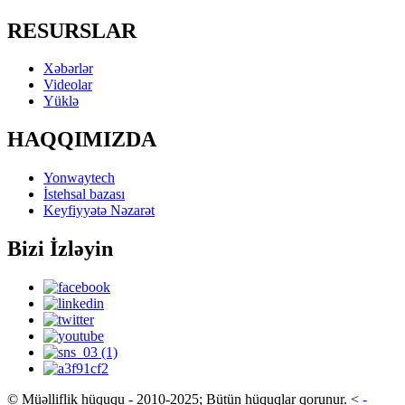
RESURSLAR
Xəbərlər
Videolar
Yüklə
HAQQIMIZDA
Yonwaytech
İstehsal bazası
Keyfiyyətə Nəzarət
Bizi İzləyin
© Müəlliflik hüququ - 2010-2025; Bütün hüquqlar qorunur.
<
-