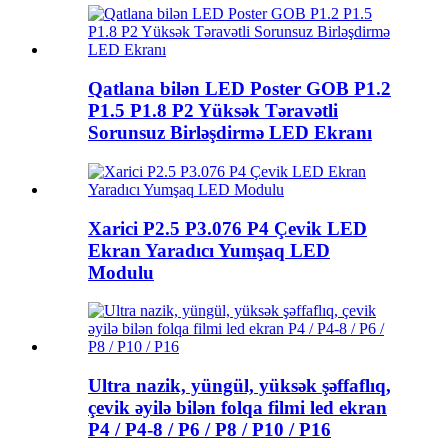
Qatlana bilən LED Poster GOB P1.2
P1.5 P1.8 P2 Yüksək Təravətli
Sorunsuz Birləşdirmə LED Ekranı
Xarici P2.5 P3.076 P4 Çevik LED
Ekran Yaradıcı Yumşaq LED
Modulu
Ultra nazik, yüngül, yüksək şəffaflıq,
çevik əyilə bilən folqa filmi led ekran
P4 / P4-8 / P6 / P8 / P10 / P16