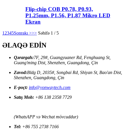
Flip-chip COB P0.78, P0.93,
P1.25mm, P1.56, P1.87 Mikro LED
Ekran
1
2
3
4
5
Sonrakı >
>>
Səhifə 1 / 5
ƏLAQƏ EDİN
Qərargah:
7F, 29#, Guangyuaner Rd, Fenghuang St,
Guang'ming Dist, Shenzhen, Guangdong, Çin
Zavod:
Bldg D, 2035#, Songbai Rd, Shiyan St, Bao'an Dist,
Shenzhen, Guangdong, Çin
E-poçt:
info@yonwaytech.com
Satış Mob:
+86 138 2358 7729
(WhatsAPP və Wechat mövcuddur)
Tel:
+86 755 2738 7166