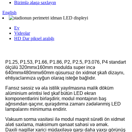
Bizimlə əlaqə saxlayın
English
Ev
Videolar
HD Dar piksel aralığı
P1.25, P1.53, P1.66, P1.86, P2, P2.5, P3.076, P4 standart
ölçülü 320mmx160mm modulda super incə
640mmx480mmx60mm qüsursuz ön xidmət şkafı dizaynı,
ehtiyaclarınıza uyğun olaraq isteğe bağlıdır.
Fansız səssiz və əla istilik yayılmasına malik döküm
alüminium ərintisi led şkaf bütün LED ekran
komponentlərini birləşdirir, modul montajının baş
ağrısından qaçınır, quraşdırma zamanı zədələnmiş LED
lampalarını minimuma endirir.
Vakuum sorma vasitəsi ilə modul maqnit sürətli ön xidmət
aləti saxlama, maksimum qənaət sahəsi və əmək.
Daxili naqillər xarici müdaxiləyə qarşı daha yaxşı görünüş