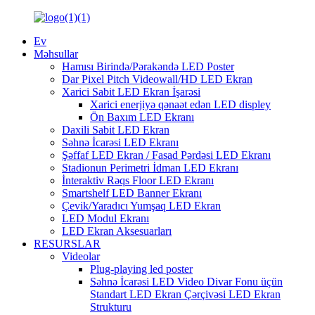
Ev
Məhsullar
Hamısı Birində/Pərakəndə LED Poster
Dar Pixel Pitch Videowall/HD LED Ekran
Xarici Sabit LED Ekran İşarəsi
Xarici enerjiyə qənaət edən LED displey
Ön Baxım LED Ekranı
Daxili Sabit LED Ekran
Səhnə İcarəsi LED Ekranı
Şəffaf LED Ekran / Fasad Pərdəsi LED Ekranı
Stadionun Perimetri İdman LED Ekranı
İnteraktiv Rəqs Floor LED Ekranı
Smartshelf LED Banner Ekranı
Çevik/Yaradıcı Yumşaq LED Ekran
LED Modul Ekranı
LED Ekran Aksesuarları
RESURSLAR
Videolar
Plug-playing led poster
Səhnə İcarəsi LED Video Divar Fonu üçün
Standart LED Ekran Çərçivəsi LED Ekran
Strukturu