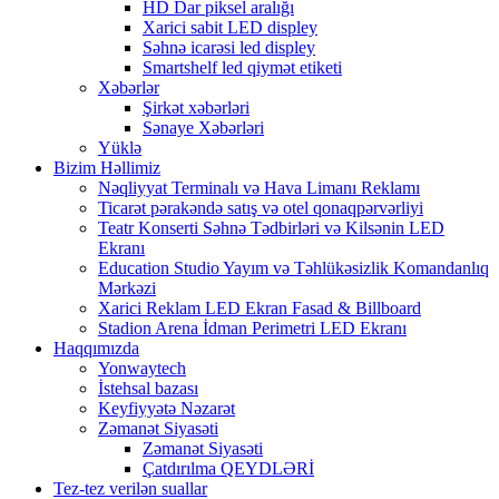
HD Dar piksel aralığı
Xarici sabit LED displey
Səhnə icarəsi led displey
Smartshelf led qiymət etiketi
Xəbərlər
Şirkət xəbərləri
Sənaye Xəbərləri
Yüklə
Bizim Həllimiz
Nəqliyyat Terminalı və Hava Limanı Reklamı
Ticarət pərakəndə satış və otel qonaqpərvərliyi
Teatr Konserti Səhnə Tədbirləri və Kilsənin LED
Ekranı
Education Studio Yayım və Təhlükəsizlik Komandanlıq
Mərkəzi
Xarici Reklam LED Ekran Fasad & Billboard
Stadion Arena İdman Perimetri LED Ekranı
Haqqımızda
Yonwaytech
İstehsal bazası
Keyfiyyətə Nəzarət
Zəmanət Siyasəti
Zəmanət Siyasəti
Çatdırılma QEYDLƏRİ
Tez-tez verilən suallar