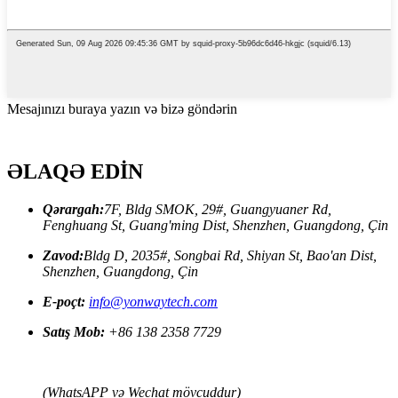
Mesajınızı buraya yazın və bizə göndərin
ƏLAQƏ EDİN
Qərargah:
7F, Bldg SMOK, 29#, Guangyuaner Rd,
Fenghuang St, Guang'ming Dist, Shenzhen, Guangdong, Çin
Zavod:
Bldg D, 2035#, Songbai Rd, Shiyan St, Bao'an Dist,
Shenzhen, Guangdong, Çin
E-poçt:
info@yonwaytech.com
Satış Mob:
+86 138 2358 7729
(WhatsAPP və Wechat mövcuddur)