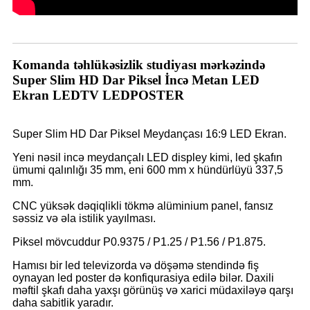
Komanda təhlükəsizlik studiyası mərkəzində
Super Slim HD Dar Piksel İncə Metan LED
Ekran LEDTV LEDPOSTER
Super Slim HD Dar Piksel Meydançası 16:9 LED Ekran.
Yeni nəsil incə meydançalı LED displey kimi, led şkafın
ümumi qalınlığı 35 mm, eni 600 mm x hündürlüyü 337,5
mm.
CNC yüksək dəqiqlikli tökmə alüminium panel, fansız
səssiz və əla istilik yayılması.
Piksel mövcuddur P0.9375 / P1.25 / P1.56 / P1.875.
Hamısı bir led televizorda və döşəmə stendində fiş
oynayan led poster də konfiqurasiya edilə bilər. Daxili
məftil şkafı daha yaxşı görünüş və xarici müdaxiləyə qarşı
daha sabitlik yaradır.