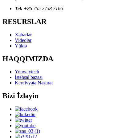
Tel:
+86 755 2738 7166
RESURSLAR
Xəbərlər
Videolar
Yüklə
HAQQIMIZDA
Yonwaytech
İstehsal bazası
Keyfiyyətə Nəzarət
Bizi İzləyin