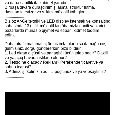
və daha sabitlik ilə kabinet yaradır.
Birbaşa divara quraşdırılmış, asma, struktur tutma,
daşınan televizor və s. kimi müxtəlif tətbiqlər.
...................
Biz öz Ar-Ge texniki və LED displey istehsalı və konsaltinq
sahəsində 13+ illik müxtəlif təcrübəmizlə daxili və xarici
bazarlarda münasib qiymət və etibarlı xidmət təqdim
edirik.
Daha ətraflı məlumat üçün bizimlə əlaqə saxlamağa xoş
gəlmisiniz, sorğu göndərərkən bizə bildirin:
1. Led ekran ölçüsü və parlaqlığı üçün tələb nədir? Daxili
və ya açıq havada istifadə olunur?
2. Tətbiq nə olacaq? Reklam? Pərakəndə ticarət və ya
səhnə icarəsi?
3. Adınız, şirkətinizin adı, E-poçtunuz və ya vebsaytınız?
...................