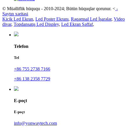
© Müəlliflik hüququ - 2010-2024; Bütün hüquqlar qorunur.
<
-
Saytın xəritəsi
Kiçik Led Ekran
,
Led Poster Ekranı
,
Rəqəmsal Led İşarələr
,
Video
divar
,
Topdansatış Led Displey
,
Led Ekran Şəffaf
,
Telefon
Tel
+86 755 2738 7166
+86 138 2358 7729
E-poçt
E-poçt
info@yonwaytech.com