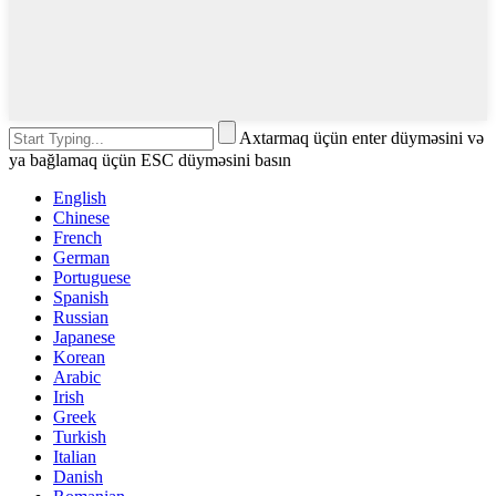
Axtarmaq üçün enter düyməsini və
ya bağlamaq üçün ESC düyməsini basın
English
Chinese
French
German
Portuguese
Spanish
Russian
Japanese
Korean
Arabic
Irish
Greek
Turkish
Italian
Danish