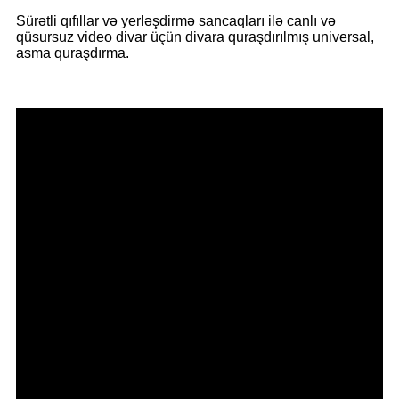
Sürətli qıfıllar və yerləşdirmə sancaqları ilə canlı və
qüsursuz video divar üçün divara quraşdırılmış universal,
asma quraşdırma.