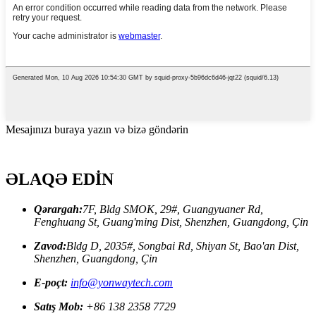
Mesajınızı buraya yazın və bizə göndərin
ƏLAQƏ EDİN
Qərargah:
7F, Bldg SMOK, 29#, Guangyuaner Rd,
Fenghuang St, Guang'ming Dist, Shenzhen, Guangdong, Çin
Zavod:
Bldg D, 2035#, Songbai Rd, Shiyan St, Bao'an Dist,
Shenzhen, Guangdong, Çin
E-poçt:
info@yonwaytech.com
Satış Mob:
+86 138 2358 7729