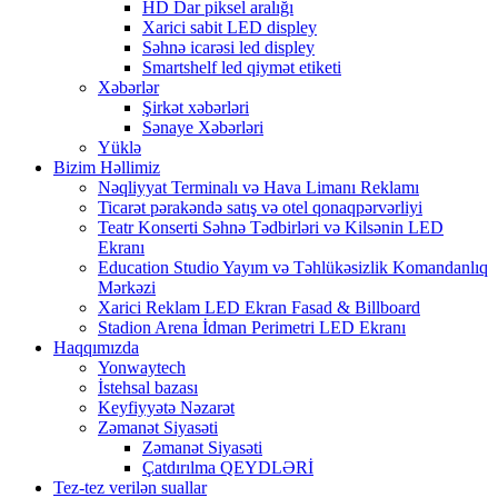
HD Dar piksel aralığı
Xarici sabit LED displey
Səhnə icarəsi led displey
Smartshelf led qiymət etiketi
Xəbərlər
Şirkət xəbərləri
Sənaye Xəbərləri
Yüklə
Bizim Həllimiz
Nəqliyyat Terminalı və Hava Limanı Reklamı
Ticarət pərakəndə satış və otel qonaqpərvərliyi
Teatr Konserti Səhnə Tədbirləri və Kilsənin LED
Ekranı
Education Studio Yayım və Təhlükəsizlik Komandanlıq
Mərkəzi
Xarici Reklam LED Ekran Fasad & Billboard
Stadion Arena İdman Perimetri LED Ekranı
Haqqımızda
Yonwaytech
İstehsal bazası
Keyfiyyətə Nəzarət
Zəmanət Siyasəti
Zəmanət Siyasəti
Çatdırılma QEYDLƏRİ
Tez-tez verilən suallar