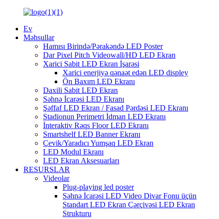
Ev
Məhsullar
Hamısı Birində/Pərakəndə LED Poster
Dar Pixel Pitch Videowall/HD LED Ekran
Xarici Sabit LED Ekran İşarəsi
Xarici enerjiyə qənaət edən LED displey
Ön Baxım LED Ekranı
Daxili Sabit LED Ekran
Səhnə İcarəsi LED Ekranı
Şəffaf LED Ekran / Fasad Pərdəsi LED Ekranı
Stadionun Perimetri İdman LED Ekranı
İnteraktiv Rəqs Floor LED Ekranı
Smartshelf LED Banner Ekranı
Çevik/Yaradıcı Yumşaq LED Ekran
LED Modul Ekranı
LED Ekran Aksesuarları
RESURSLAR
Videolar
Plug-playing led poster
Səhnə İcarəsi LED Video Divar Fonu üçün
Standart LED Ekran Çərçivəsi LED Ekran
Strukturu