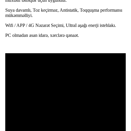
müxtəlif tətbiqlər üçün uyğundur.
Suya davamlı, Toz keçirməz, Antistatik, Toqquşma performansı
mükəmməlliyi.
Wifi / APP / 4G Nəzarət Seçimi, UltraI aşağı enerji istehlakı.
PC olmadan asan idarə, xərclərə qənaət.