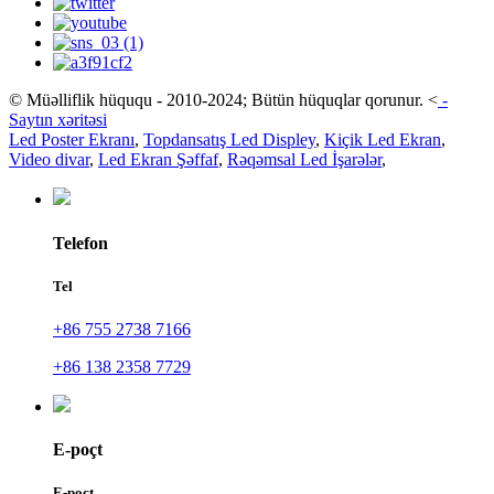
© Müəlliflik hüququ - 2010-2024; Bütün hüquqlar qorunur.
<
-
Saytın xəritəsi
Led Poster Ekranı
,
Topdansatış Led Displey
,
Kiçik Led Ekran
,
Video divar
,
Led Ekran Şəffaf
,
Rəqəmsal Led İşarələr
,
Telefon
Tel
+86 755 2738 7166
+86 138 2358 7729
E-poçt
E-poçt