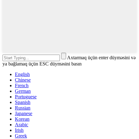
Axtarmaq üçün enter düyməsini və
ya bağlamaq üçün ESC düyməsini basın
English
Chinese
French
German
Portuguese
Spanish
Russian
Japanese
Korean
Arabic
Irish
Greek