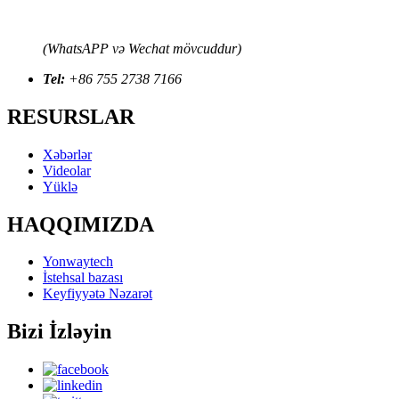
(WhatsAPP və Wechat mövcuddur)
Tel:
+86 755 2738 7166
RESURSLAR
Xəbərlər
Videolar
Yüklə
HAQQIMIZDA
Yonwaytech
İstehsal bazası
Keyfiyyətə Nəzarət
Bizi İzləyin