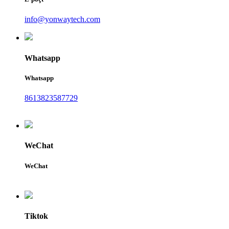
info@yonwaytech.com
Whatsapp
Whatsapp
8613823587729
WeChat
WeChat
Tiktok