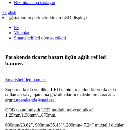
Bizimlə əlaqə saxlayın
English
Ev
Videolar
Smartshelf led qiymət etiketi
Pərakəndə ticarət bazarı üçün ağıllı rəf led
banner.
Smartshelf led banner.
Supermarketdə yenilikçi LED tətbiqi, məhdud bir yerdə əldə
edilən ən yaxşı qətnamə göz almalarını maksimum dərəcədə
artırır.
#pərakəndə
#mağaza
.
COB texnologiyalı LED modulu mövcud piksel
1.25mm/1.56mm/1.875mm.
600mm/23.62”, 900mm/35.43”/1200mm/47.24” müxtəlif ölçülər