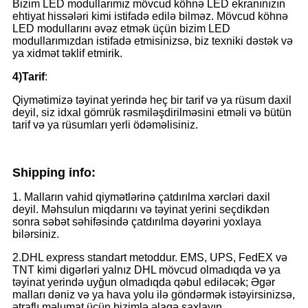
Bizim LED modullarımız mövcud köhnə LED ekranınızın
ehtiyat hissələri kimi istifadə edilə bilməz. Mövcud köhnə
LED modullarını əvəz etmək üçün bizim LED
modullarımızdan istifadə etmisinizsə, biz texniki dəstək və
ya xidmət təklif etmirik.
4)
Tarif
:
Qiymətimizə təyinat yerində heç bir tarif və ya rüsum daxil
deyil, siz idxal gömrük rəsmiləşdirilməsini etməli və bütün
tarif və ya rüsumları yerli ödəməlisiniz.
S
hipping info:
1. Malların vahid qiymətlərinə çatdırılma xərcləri daxil
deyil. Məhsulun miqdarını və təyinat yerini seçdikdən
sonra səbət səhifəsində çatdırılma dəyərini yoxlaya
bilərsiniz.
2.DHL express standart metoddur. EMS, UPS, FedEX və
TNT kimi digərləri yalnız DHL mövcud olmadıqda və ya
təyinat yerində uyğun olmadıqda qəbul ediləcək; Əgər
malları dəniz və ya hava yolu ilə göndərmək istəyirsinizsə,
ətraflı məlumat üçün bizimlə əlaqə saxlayın.