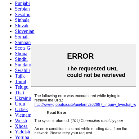
Punjabi
Serbian
Sesotho
Sinhala
Slovak
Slovenian
Somali
Samoan
Scots Gaelic
Shona
Sindhi
Sundanese
Swahili
Tajik
Tamil
Telugu
Thai
Ukrainian
Urdu
Uzbek
Vietnamese
Welsh
Xhosa
Yiddish
Yoruba