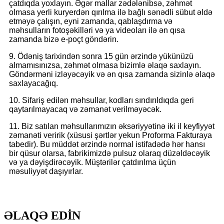
çatdıqda yoxlayın. Əgər mallar zədələnibsə, zəhmət
olmasa yerli kuryerdən qırılma ilə bağlı sənədli sübut əldə
etməyə çalışın, eyni zamanda, qablaşdırma və
məhsulların fotoşəkilləri və ya videoları ilə ən qısa
zamanda bizə e-poçt göndərin.
9. Ödəniş tarixindən sonra 15 gün ərzində yükünüzü
almamısınızsa, zəhmət olmasa bizimlə əlaqə saxlayın.
Göndərməni izləyəcəyik və ən qısa zamanda sizinlə əlaqə
saxlayacağıq.
10. Sifariş edilən məhsullar, kodları sındırıldıqda geri
qaytarılmayacaq və zəmanət verilməyəcək.
11. Biz satılan məhsullarımızın əksəriyyətinə iki il keyfiyyət
zəmanəti veririk (xüsusi şərtlər yekun Proforma Fakturaya
tabedir). Bu müddət ərzində normal istifadədə hər hansı
bir qüsur olarsa, fabrikimizdə pulsuz olaraq düzəldəcəyik
və ya dəyişdirəcəyik. Müştərilər çatdırılma üçün
məsuliyyət daşıyırlar.
ƏLAQƏ EDİN