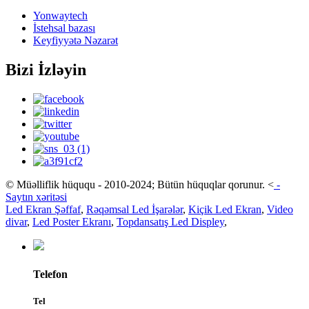
Yonwaytech
İstehsal bazası
Keyfiyyətə Nəzarət
Bizi İzləyin
© Müəlliflik hüququ - 2010-2024; Bütün hüquqlar qorunur.
<
-
Saytın xəritəsi
Led Ekran Şəffaf
,
Rəqəmsal Led İşarələr
,
Kiçik Led Ekran
,
Video
divar
,
Led Poster Ekranı
,
Topdansatış Led Displey
,
Telefon
Tel