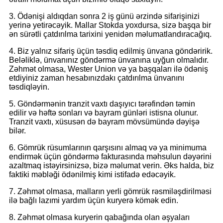
3. Ödənişi aldıqdan sonra 2 iş günü ərzində sifarişinizi
yerinə yetirəcəyik. Mallar Stokda yoxdursa, sizə başqa bir
ən sürətli çatdırılma tarixini yenidən məlumatlandıracağıq.
4. Biz yalnız sifariş üçün təsdiq edilmiş ünvana göndəririk.
Beləliklə, ünvanınız göndərmə ünvanına uyğun olmalıdır.
Zəhmət olmasa, Wester Union və ya başqaları ilə ödəniş
etdiyiniz zaman hesabınızdakı çatdırılma ünvanını
təsdiqləyin.
5. Göndərmənin tranzit vaxtı daşıyıcı tərəfindən təmin
edilir və həftə sonları və bayram günləri istisna olunur.
Tranzit vaxtı, xüsusən də bayram mövsümündə dəyişə
bilər.
6. Gömrük rüsumlarının qarşısını almaq və ya minimuma
endirmək üçün göndərmə fakturasında məhsulun dəyərini
azaltmaq istəyirsinizsə, bizə məlumat verin. Əks halda, biz
faktiki məbləği ödənilmiş kimi istifadə edəcəyik.
7. Zəhmət olmasa, malların yerli gömrük rəsmiləşdirilməsi
ilə bağlı lazımi yardım üçün kuryerə kömək edin.
8. Zəhmət olmasa kuryerin qabağında olan əşyaları