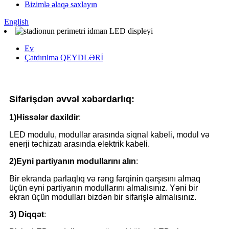
Bizimlə əlaqə saxlayın
English
Ev
Çatdırılma QEYDLƏRİ
Sifarişdən əvvəl xəbərdarlıq:
1)
Hissələr daxildir
:
LED modulu, modullar arasında siqnal kabeli, modul və
enerji təchizatı arasında elektrik kabeli.
2)
Eyni partiyanın modullarını alın
:
Bir ekranda parlaqlıq və rəng fərqinin qarşısını almaq
üçün eyni partiyanın modullarını almalısınız. Yəni bir
ekran üçün modulları bizdən bir sifarişlə almalısınız.
3)
Diqqət
: