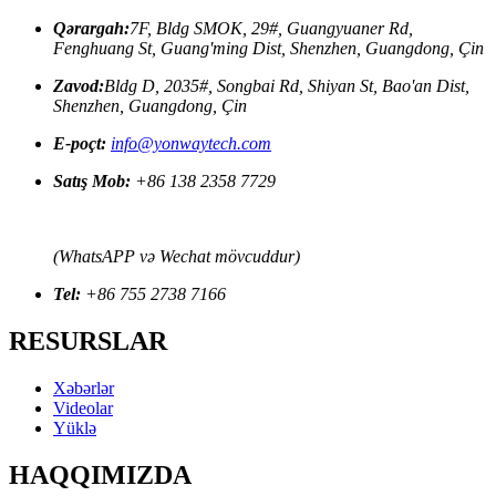
Qərargah:
7F, Bldg SMOK, 29#, Guangyuaner Rd,
Fenghuang St, Guang'ming Dist, Shenzhen, Guangdong, Çin
Zavod:
Bldg D, 2035#, Songbai Rd, Shiyan St, Bao'an Dist,
Shenzhen, Guangdong, Çin
E-poçt:
info@yonwaytech.com
Satış Mob:
+86 138 2358 7729
(WhatsAPP və Wechat mövcuddur)
Tel:
+86 755 2738 7166
RESURSLAR
Xəbərlər
Videolar
Yüklə
HAQQIMIZDA