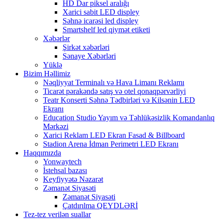
HD Dar piksel aralığı
Xarici sabit LED displey
Səhnə icarəsi led displey
Smartshelf led qiymət etiketi
Xəbərlər
Şirkət xəbərləri
Sənaye Xəbərləri
Yüklə
Bizim Həllimiz
Nəqliyyat Terminalı və Hava Limanı Reklamı
Ticarət pərakəndə satış və otel qonaqpərvərliyi
Teatr Konserti Səhnə Tədbirləri və Kilsənin LED
Ekranı
Education Studio Yayım və Təhlükəsizlik Komandanlıq
Mərkəzi
Xarici Reklam LED Ekran Fasad & Billboard
Stadion Arena İdman Perimetri LED Ekranı
Haqqımızda
Yonwaytech
İstehsal bazası
Keyfiyyətə Nəzarət
Zəmanət Siyasəti
Zəmanət Siyasəti
Çatdırılma QEYDLƏRİ
Tez-tez verilən suallar