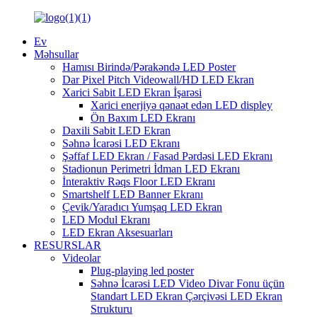
Ev
Məhsullar
Hamısı Birində/Pərakəndə LED Poster
Dar Pixel Pitch Videowall/HD LED Ekran
Xarici Sabit LED Ekran İşarəsi
Xarici enerjiyə qənaət edən LED displey
Ön Baxım LED Ekranı
Daxili Sabit LED Ekran
Səhnə İcarəsi LED Ekranı
Şəffaf LED Ekran / Fasad Pərdəsi LED Ekranı
Stadionun Perimetri İdman LED Ekranı
İnteraktiv Rəqs Floor LED Ekranı
Smartshelf LED Banner Ekranı
Çevik/Yaradıcı Yumşaq LED Ekran
LED Modul Ekranı
LED Ekran Aksesuarları
RESURSLAR
Videolar
Plug-playing led poster
Səhnə İcarəsi LED Video Divar Fonu üçün
Standart LED Ekran Çərçivəsi LED Ekran
Strukturu