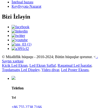
İstehsal bazası
Keyfiyyətə Nəzarət
Bizi İzləyin
© Müəlliflik hüququ - 2010-2024; Bütün hüquqlar qorunur.
<
-
Saytın xəritəsi
Kiçik Led Ekran
,
Led Ekran Şəffaf
,
Rəqəmsal Led İşarələr
,
Topdansatış Led Displey
,
Video divar
,
Led Poster Ekranı
,
Telefon
Tel
+86 755 2738 7166