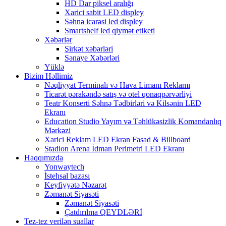
HD Dar piksel aralığı
Xarici sabit LED displey
Səhnə icarəsi led displey
Smartshelf led qiymət etiketi
Xəbərlər
Şirkət xəbərləri
Sənaye Xəbərləri
Yüklə
Bizim Həllimiz
Nəqliyyat Terminalı və Hava Limanı Reklamı
Ticarət pərakəndə satış və otel qonaqpərvərliyi
Teatr Konserti Səhnə Tədbirləri və Kilsənin LED
Ekranı
Education Studio Yayım və Təhlükəsizlik Komandanlıq
Mərkəzi
Xarici Reklam LED Ekran Fasad & Billboard
Stadion Arena İdman Perimetri LED Ekranı
Haqqımızda
Yonwaytech
İstehsal bazası
Keyfiyyətə Nəzarət
Zəmanət Siyasəti
Zəmanət Siyasəti
Çatdırılma QEYDLƏRİ
Tez-tez verilən suallar