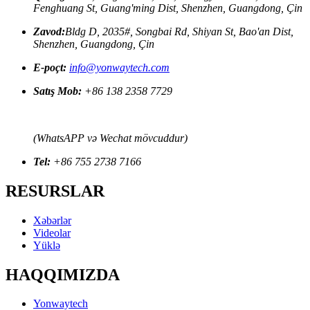
Fenghuang St, Guang'ming Dist, Shenzhen, Guangdong, Çin
Zavod:
Bldg D, 2035#, Songbai Rd, Shiyan St, Bao'an Dist,
Shenzhen, Guangdong, Çin
E-poçt:
info@yonwaytech.com
Satış Mob:
+86 138 2358 7729
(WhatsAPP və Wechat mövcuddur)
Tel:
+86 755 2738 7166
RESURSLAR
Xəbərlər
Videolar
Yüklə
HAQQIMIZDA
Yonwaytech