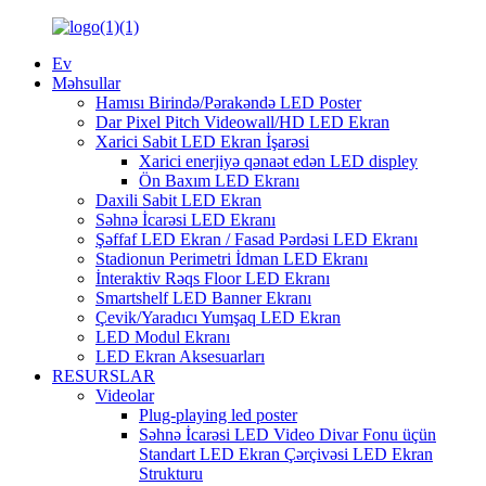
Ev
Məhsullar
Hamısı Birində/Pərakəndə LED Poster
Dar Pixel Pitch Videowall/HD LED Ekran
Xarici Sabit LED Ekran İşarəsi
Xarici enerjiyə qənaət edən LED displey
Ön Baxım LED Ekranı
Daxili Sabit LED Ekran
Səhnə İcarəsi LED Ekranı
Şəffaf LED Ekran / Fasad Pərdəsi LED Ekranı
Stadionun Perimetri İdman LED Ekranı
İnteraktiv Rəqs Floor LED Ekranı
Smartshelf LED Banner Ekranı
Çevik/Yaradıcı Yumşaq LED Ekran
LED Modul Ekranı
LED Ekran Aksesuarları
RESURSLAR
Videolar
Plug-playing led poster
Səhnə İcarəsi LED Video Divar Fonu üçün
Standart LED Ekran Çərçivəsi LED Ekran
Strukturu