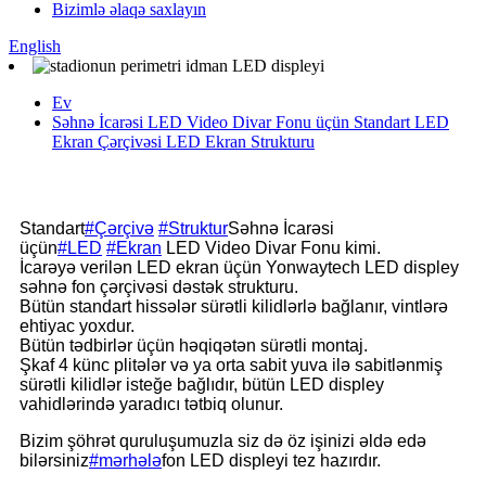
Bizimlə əlaqə saxlayın
English
Ev
Səhnə İcarəsi LED Video Divar Fonu üçün Standart LED
Ekran Çərçivəsi LED Ekran Strukturu
Standart
#Çərçivə
#Struktur
Səhnə İcarəsi
üçün
#LED
#Ekran
LED Video Divar Fonu kimi.
İcarəyə verilən LED ekran üçün Yonwaytech LED displey
səhnə fon çərçivəsi dəstək strukturu.
Bütün standart hissələr sürətli kilidlərlə bağlanır, vintlərə
ehtiyac yoxdur.
Bütün tədbirlər üçün həqiqətən sürətli montaj.
Şkaf 4 künc plitələr və ya orta sabit yuva ilə sabitlənmiş
sürətli kilidlər isteğe bağlıdır, bütün LED displey
vahidlərində yaradıcı tətbiq olunur.
Bizim şöhrət quruluşumuzla siz də öz işinizi əldə edə
bilərsiniz
#mərhələ
fon LED displeyi tez hazırdır.