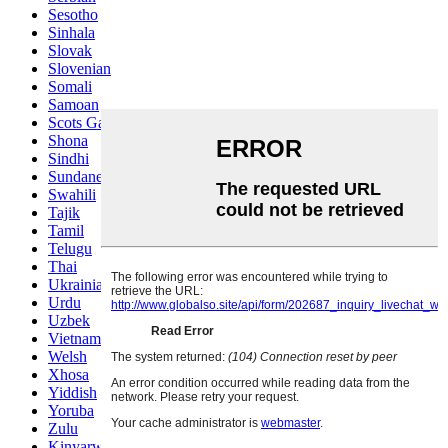
Sesotho
Sinhala
Slovak
Slovenian
Somali
Samoan
Scots Gaelic
Shona
Sindhi
Sundanese
Swahili
Tajik
Tamil
Telugu
Thai
Ukrainian
Urdu
Uzbek
Vietnamese
Welsh
Xhosa
Yiddish
Yoruba
Zulu
Kinyarwanda