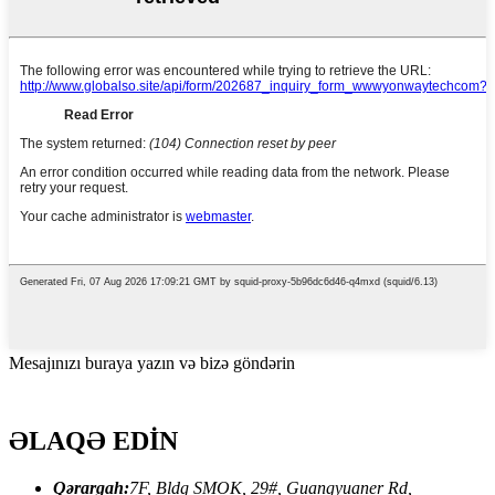
Mesajınızı buraya yazın və bizə göndərin
ƏLAQƏ EDİN
Qərargah:
7F, Bldg SMOK, 29#, Guangyuaner Rd,