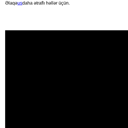
Əlaqə
us
daha ətraflı həllər üçün.