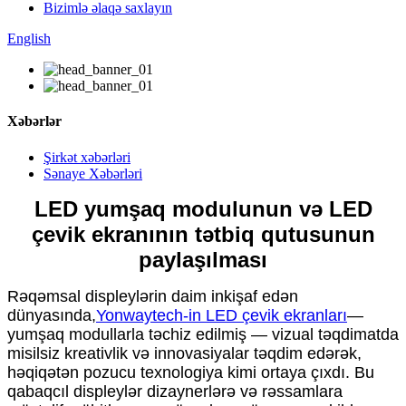
Bizimlə əlaqə saxlayın
English
Xəbərlər
Şirkət xəbərləri
Sənaye Xəbərləri
LED yumşaq modulunun və LED
çevik ekranının tətbiq qutusunun
paylaşılması
Rəqəmsal displeylərin daim inkişaf edən
dünyasında,
Yonwaytech-in LED çevik ekranları
—
yumşaq modullarla təchiz edilmiş — vizual təqdimatda
misilsiz kreativlik və innovasiyalar təqdim edərək,
həqiqətən pozucu texnologiya kimi ortaya çıxdı. Bu
qabaqcıl displeylər dizaynerlərə və rəssamlara