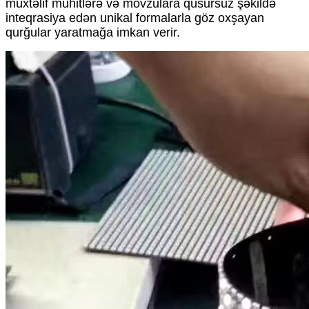
müxtəlif mühitlərə və mövzulara qüsursuz şəkildə
inteqrasiya edən unikal formalarla göz oxşayan
qurğular yaratmağa imkan verir.