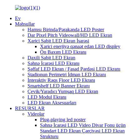
Ev
Məhsullar
Hamısı Birində/Pərakəndə LED Poster
Dar Pixel Pitch Videowall/HD LED Ekran
Xarici Sabit LED Ekran İşarəsi
Xarici enerjiyə qənaət edən LED displey
Ön Baxım LED Ekranı
Daxili Sabit LED Ekran
Səhnə İcarəsi LED Ekranı
Şəffaf LED Ekran / Fasad Pərdəsi LED Ekranı
Stadionun Perimetri İdman LED Ekranı
İnteraktiv Rəqs Floor LED Ekranı
Smartshelf LED Banner Ekranı
Çevik/Yaradıcı Yumşaq LED Ekran
LED Modul Ekranı
LED Ekran Aksesuarları
RESURSLAR
Videolar
Plug-playing led poster
Səhnə İcarəsi LED Video Divar Fonu üçün
Standart LED Ekran Çərçivəsi LED Ekran
Strukturu