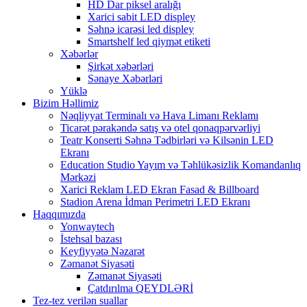
HD Dar piksel aralığı
Xarici sabit LED displey
Səhnə icarəsi led displey
Smartshelf led qiymət etiketi
Xəbərlər
Şirkət xəbərləri
Sənaye Xəbərləri
Yüklə
Bizim Həllimiz
Nəqliyyat Terminalı və Hava Limanı Reklamı
Ticarət pərakəndə satış və otel qonaqpərvərliyi
Teatr Konserti Səhnə Tədbirləri və Kilsənin LED
Ekranı
Education Studio Yayım və Təhlükəsizlik Komandanlıq
Mərkəzi
Xarici Reklam LED Ekran Fasad & Billboard
Stadion Arena İdman Perimetri LED Ekranı
Haqqımızda
Yonwaytech
İstehsal bazası
Keyfiyyətə Nəzarət
Zəmanət Siyasəti
Zəmanət Siyasəti
Çatdırılma QEYDLƏRİ
Tez-tez verilən suallar