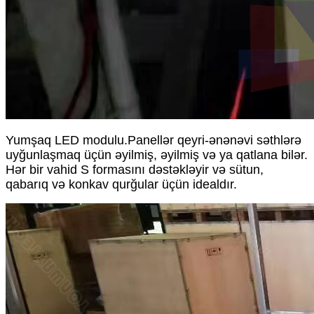
Yumşaq LED modulu.
Panellər qeyri-ənənəvi səthlərə
uyğunlaşmaq üçün əyilmiş, əyilmiş və ya qatlana bilər.
Hər bir vahid S formasını dəstəkləyir və sütun,
qabarıq və konkav qurğular üçün idealdır.