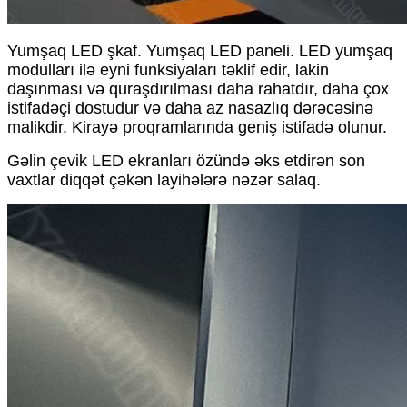
Yumşaq LED şkaf. Yumşaq LED paneli. LED yumşaq
modulları ilə eyni funksiyaları təklif edir, lakin
daşınması və quraşdırılması daha rahatdır, daha çox
istifadəçi dostudur və daha az nasazlıq dərəcəsinə
malikdir. Kirayə proqramlarında geniş istifadə olunur.
Gəlin çevik LED ekranları özündə əks etdirən son
vaxtlar diqqət çəkən layihələrə nəzər salaq.